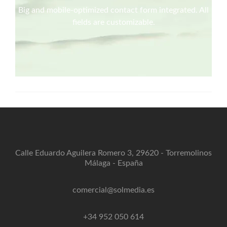
Big and mobile-optimized contact form integrated. All
fields are customizable.
Calle Eduardo Aguilera Romero 3, 29620 - Torremolinos
Málaga - España
comercial@solmedia.es
+34 952 050 614