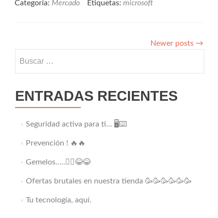
about
de
Categoría:
Mercado
Etiquetas:
microsoft
Microsoft
usuarios
ahora
expuestos
es
la
Newer posts
→
empresa
Buscar:
mas
valiosa,
por
encima
ENTRADAS RECIENTES
de
Google
Seguridad activa para ti… 🖥️⌨️
Prevención ! 🔥🔥
Gemelos…..👯‍♂️😂😂
Ofertas brutales en nuestra tienda 🥳🥳🥳🥳🥳🥳
Tu tecnología, aquí.