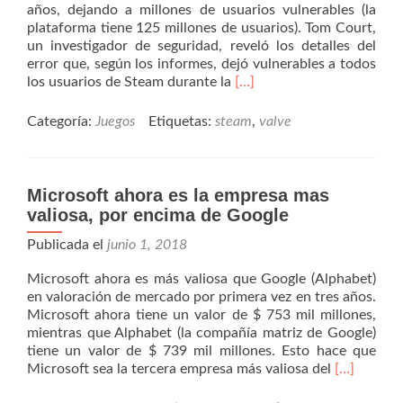
años, dejando a millones de usuarios vulnerables (la
plataforma tiene 125 millones de usuarios). Tom Court,
un investigador de seguridad, reveló los detalles del
error que, según los informes, dejó vulnerables a todos
Read
los usuarios de Steam durante la
[…]
more
about
Categoría:
Juegos
Etiquetas:
steam
,
valve
Valve
arregla
una
vulnerabilidad
Microsoft ahora es la empresa mas
que
valiosa, por encima de Google
afecto
a
Publicada el
junio 1, 2018
Steam
Microsoft ahora es más valiosa que Google (Alphabet)
por
en valoración de mercado por primera vez en tres años.
mas
Microsoft ahora tiene un valor de $ 753 mil millones,
de
mientras que Alphabet (la compañía matriz de Google)
10
tiene un valor de $ 739 mil millones. Esto hace que
años,
Read
Microsoft sea la tercera empresa más valiosa del
125
[…]
more
millones