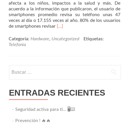
afecta a los niños, impactos a la salud y más. De
acuerdo a la información que publicaron, el usuario de
smartphones promedio revisa su teléfono unas 47
veces al día o 17.155 veces al año. 80% de los usuarios
Read
de smartphones revisar
[…]
more
about
Categoría:
Hardware
,
Uncategorized
Etiquetas:
Surgen
Telefonia
nuevos
datos
y
estadísticas
Buscar:
sobre
la
adicción
a
ENTRADAS RECIENTES
los
smartphones..
🤷‍♂️
Seguridad activa para ti… 🖥️⌨️
Prevención ! 🔥🔥