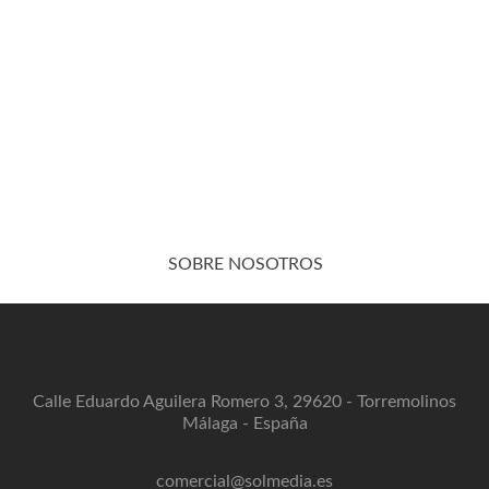
SOBRE NOSOTROS
Calle Eduardo Aguilera Romero 3, 29620 - Torremolinos
Málaga - España
comercial@solmedia.es