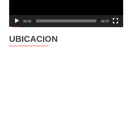
00:00
00:37
UBICACION