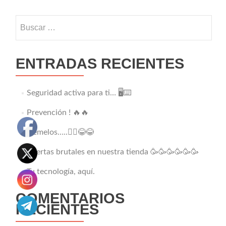
Buscar:
ENTRADAS RECIENTES
Seguridad activa para ti… 🖥️⌨️
Prevención ! 🔥🔥
Gemelos…..👯‍♂️😂😂
Ofertas brutales en nuestra tienda 🥳🥳🥳🥳🥳🥳
Tu tecnología, aquí.
COMENTARIOS
RECIENTES