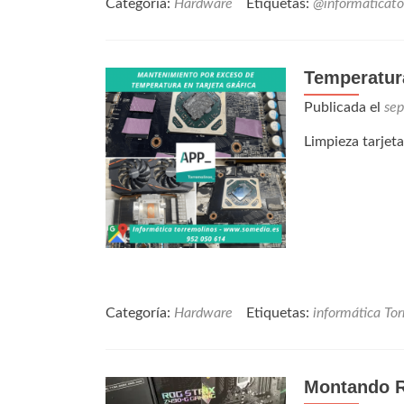
Categoría:
Hardware
Etiquetas:
@informaticato
Temperatur
Publicada el
sep
Limpieza tarjeta
Categoría:
Hardware
Etiquetas:
informática To
Montando R