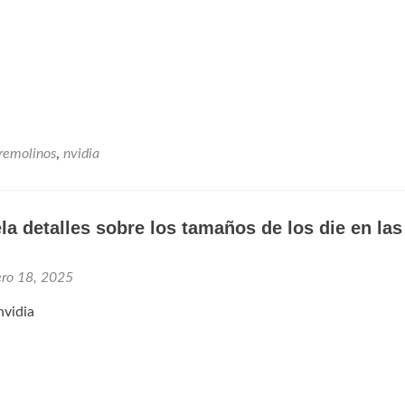
rremolinos
,
nvidia
la detalles sobre los tamaños de los die en la
ero 18, 2025
nvidia