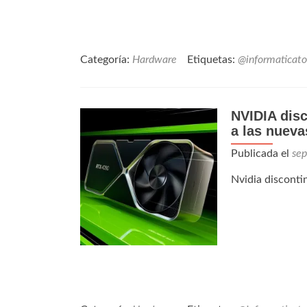
Categoría:
Hardware
Etiquetas:
@informaticato
NVIDIA disc
a las nuev
Publicada el
sep
Nvidia disconti