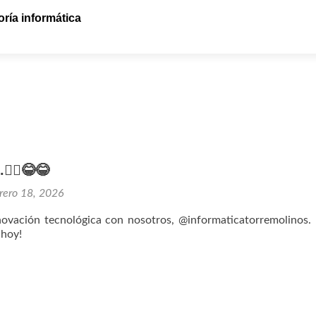
ría informática
‍♂️😂😂
rero 18, 2026
novación tecnológica con nosotros, @informaticatorremolinos.
 hoy!