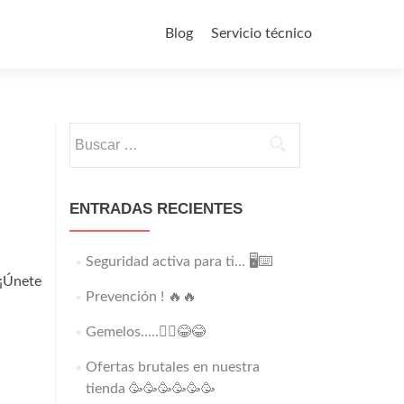
Saltar
al
Blog
Servicio técnico
contenido
Buscar:
ENTRADAS RECIENTES
Seguridad activa para ti… 🖥️⌨️
 ¡Únete
Prevención ! 🔥🔥
Gemelos…..👯‍♂️😂😂
Ofertas brutales en nuestra
tienda 🥳🥳🥳🥳🥳🥳