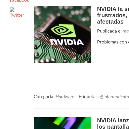
NVIDIA la s
frustrados,
afectadas
Publicada el
ma
Problemas con d
Categoría:
Hardware
Etiquetas:
@informaticato
NVIDIA lanz
los pantal