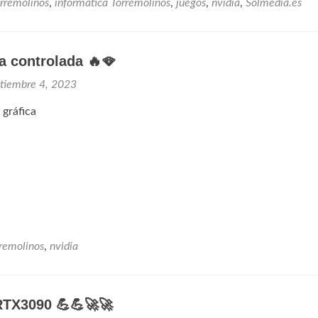
rremolinos
,
informática Torremolinos
,
juegos
,
nvidia
,
Solmedia.es
a controlada 🔥🪭
tiembre 4, 2023
 gráfica
rremolinos
,
nvidia
TX3090 💪💪🚀🚀