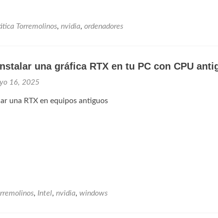
ática Torremolinos
,
nvidia
,
ordenadores
nstalar una gráfica RTX en tu PC con CPU anti
yo 16, 2025
lar una RTX en equipos antiguos
rremolinos
,
Intel
,
nvidia
,
windows