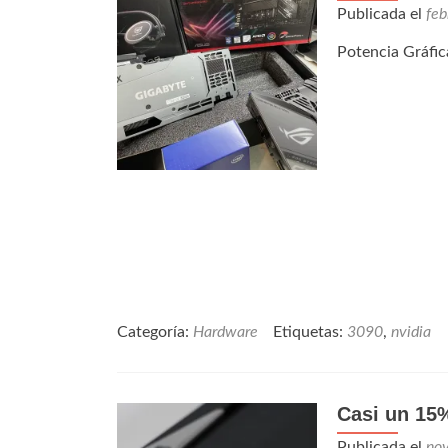
Publicada el
feb
Potencia Gráfi
Categoría:
Hardware
Etiquetas:
3090
,
nvidia
Casi un 15
Publicada el
no