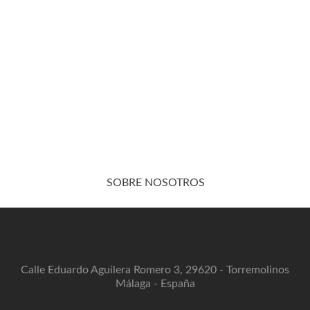
SOBRE NOSOTROS
Calle Eduardo Aguilera Romero 3, 29620 - Torremolinos
Málaga - España