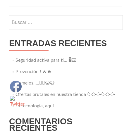
Buscar:
ENTRADAS RECIENTES
Seguridad activa para ti… 🖥️⌨️
Prevención ! 🔥🔥
Gemelos…..👯‍♂️😂😂
Ofertas brutales en nuestra tienda 🥳🥳🥳🥳🥳🥳
Tu tecnología, aquí.
COMENTARIOS
RECIENTES