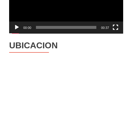
00:00
00:37
UBICACION