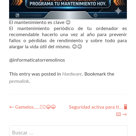
El mantenimiento es clave 😉
El mantenimiento periódico de tu ordenador es
recomendable hacerlo una vez al año para prevenir
fallos o pérdidas de rendimiento y sobre todo para
alargar la vida útil del mismo. 😉😉
@informaticatorremolinos
This entry was posted in
Hardware
. Bookmark the
permalink
.
Navegación
←
Gemelos…..👯‍♂️😂😂
Seguridad activa para ti… 🖥️
⌨️
→
de
entradas
Buscar: