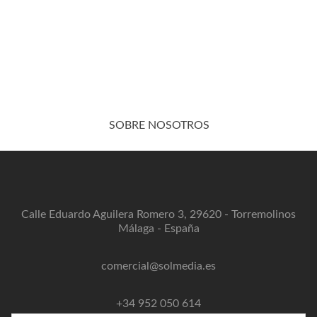
SOBRE NOSOTROS
Calle Eduardo Aguilera Romero 3, 29620 - Torremolinos
Málaga - España
comercial@solmedia.es
+34 952 050 614