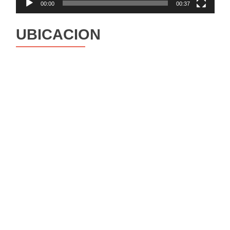
00:00
00:37
UBICACION