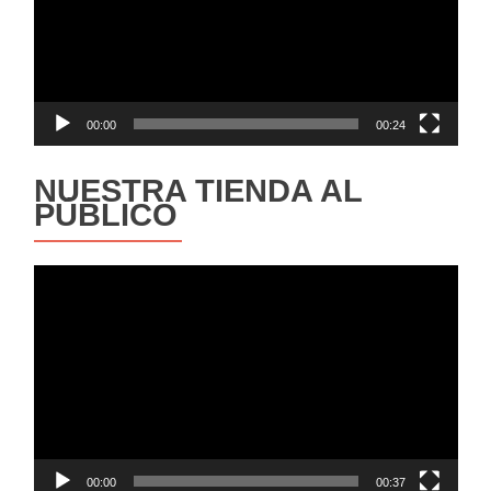
00:00
00:24
NUESTRA TIENDA AL
PÚBLICO
Reproductor
de
vídeo
00:00
00:37