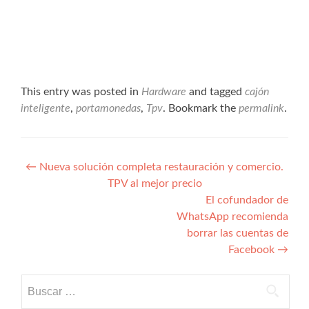
This entry was posted in
Hardware
and tagged
cajón
inteligente
,
portamonedas
,
Tpv
. Bookmark the
permalink
.
Navegación
←
Nueva solución completa restauración y comercio.
TPV al mejor precio
de
El cofundador de
entradas
WhatsApp recomienda
borrar las cuentas de
Facebook
→
Buscar: