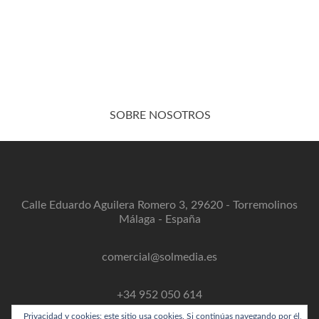
SOBRE NOSOTROS
Calle Eduardo Aguilera Romero 3, 29620 - Torremolinos
Málaga - España
comercial@solmedia.es
+34 952 050 614
Privacidad y cookies: este sitio usa cookies. Si continúas navegando por él,