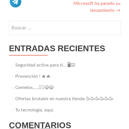
Microsoft ha parado su
lanzamiento
→
Buscar:
ENTRADAS RECIENTES
Seguridad activa para ti… 🖥️⌨️
Prevención ! 🔥🔥
Gemelos…..👯‍♂️😂😂
Ofertas brutales en nuestra tienda 🥳🥳🥳🥳🥳🥳
Tu tecnología, aquí.
COMENTARIOS