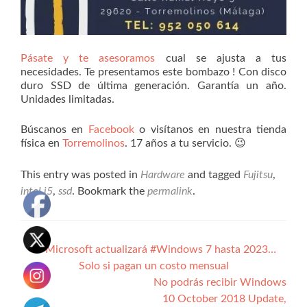
Pásate y te asesoramos
cual se ajusta a tus
necesidades. Te presentamos este bombazo ! Con disco
duro SSD de última generación. Garantía un año.
Unidades limitadas.
Búscanos en
Facebook
o visítanos en nuestra tienda
física en
Torremolinos
. 17 años a tu servicio. 😉
This entry was posted in
Hardware
and tagged
Fujitsu
,
intel i5
,
ssd
. Bookmark the
permalink
.
Navegación
←
Microsoft actualizará #Windows 7 hasta 2023…
Solo si pagan un costo mensual
de
No podrás recibir Windows
entradas
10 October 2018 Update,