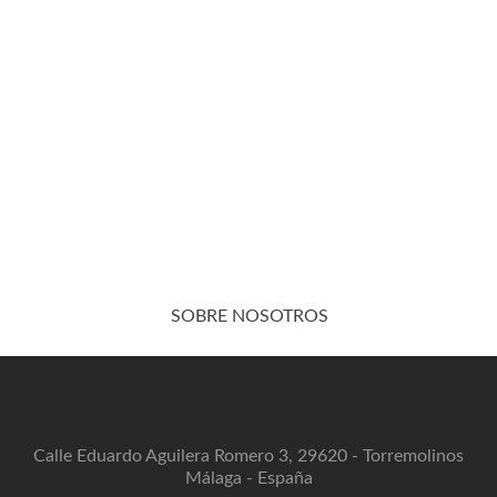
SOBRE NOSOTROS
Calle Eduardo Aguilera Romero 3, 29620 - Torremolinos
Málaga - España