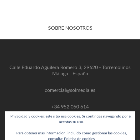
SOBRE NOSOTROS
Calle Eduardo Aguilera Romero 3, 29620 - Torremolinos
Málaga - España
comercial@solmedia.es
+34 952 050 614
Privacidad y cookies: este sitio usa cookies. Si continúas navegando por él,
aceptas su uso.
Para obtener más información, incluido cómo gestionar las cookies,
Enlace
Enlace
Enlace
Instagram
consulta:
Política de cookies