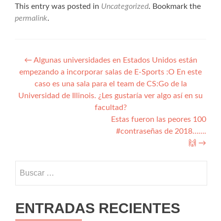
This entry was posted in
Uncategorized
. Bookmark the
permalink
.
Navegación
←
Algunas universidades en Estados Unidos están
empezando a incorporar salas de E-Sports :O En este
de
caso es una sala para el team de CS:Go de la
entradas
Universidad de Illinois. ¿Les gustaría ver algo así en su
facultad?
Estas fueron las peores 100
#contraseñas de 2018…….
🙌
→
Buscar:
ENTRADAS RECIENTES