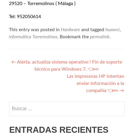
29520 – Torremolinos ( Málaga )
Tel: 952050614
This entry was posted in
Hardware
and tagged
huawei
,
informática Torremolinos
. Bookmark the
permalink
.
Navegación
←
Alerta, actualiza sistema operativo ! Fin de soporte
técnico para Windows 7. 👈👀
de
Las impresoras HP intentan
entradas
enviar información a la
compañía 👈👀
→
Buscar:
ENTRADAS RECIENTES