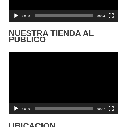
00:00
00:24
NUESTRA TIENDA AL
PÚBLICO
Reproductor
de
vídeo
00:00
00:37
UBICACION