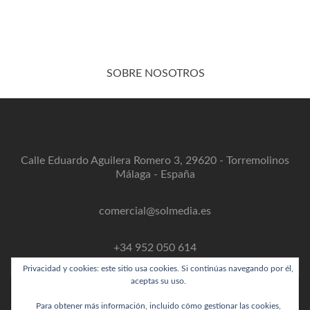
SOBRE NOSOTROS
Calle Eduardo Aguilera Romero 3, 29620 - Torremolinos
Málaga - España
comercial@solmedia.es
+34 952 050 614
Privacidad y cookies: este sitio usa cookies. Si continúas navegando por él,
aceptas su uso.
Para obtener más información, incluido cómo gestionar las cookies,