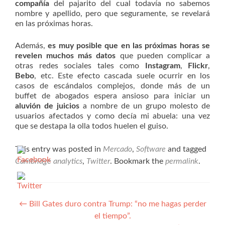
compañía
del pajarito del cual todavía no sabemos
nombre y apellido, pero que seguramente, se revelará
en las próximas horas.
Además,
es muy posible que en las próximas horas se
revelen muchos más datos
que pueden complicar a
otras redes sociales tales como
Instagram
,
Flickr
,
Bebo
, etc. Este efecto cascada suele ocurrir en los
casos de escándalos complejos, donde más de un
buffet de abogados espera ansioso para iniciar un
aluvión de juicios
a nombre de un grupo molesto de
usuarios afectados y como decía mi abuela: una vez
que se destapa la olla todos huelen el guiso.
This entry was posted in
Mercado
,
Software
and tagged
Cambridge analytics
,
Twitter
. Bookmark the
permalink
.
Navegación
←
Bill Gates duro contra Trump: “no me hagas perder
el tiempo”.
de