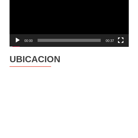
00:00
00:37
UBICACION