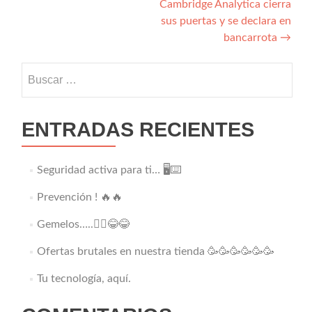
Cambridge Analytica cierra
entradas
sus puertas y se declara en
bancarrota
→
Buscar:
ENTRADAS RECIENTES
Seguridad activa para ti… 🖥️⌨️
Prevención ! 🔥🔥
Gemelos…..👯‍♂️😂😂
Ofertas brutales en nuestra tienda 🥳🥳🥳🥳🥳🥳
Tu tecnología, aquí.