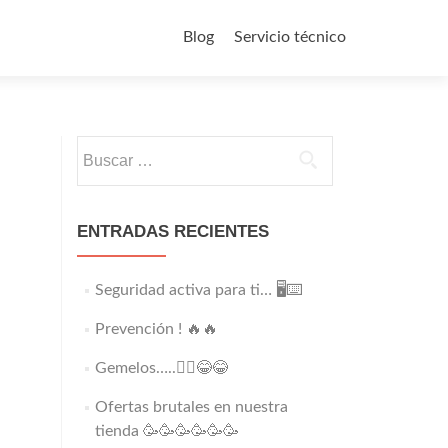
Saltar
al
Blog
Servicio técnico
contenido
Buscar:
ENTRADAS RECIENTES
Seguridad activa para ti… 🖥️⌨️
Prevención ! 🔥🔥
Gemelos…..👯‍♂️😂😂
Ofertas brutales en nuestra
tienda 🥳🥳🥳🥳🥳🥳