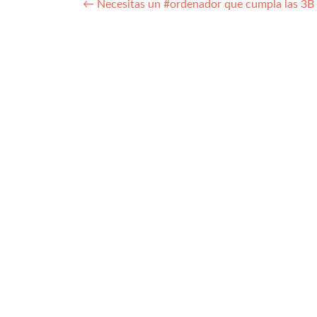
Navegación
←
Necesitas un #ordenador que cumpla las 3B pa
de
entradas