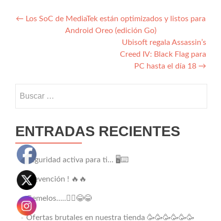
Navegación
←
Los SoC de MediaTek están optimizados y listos para
Android Oreo (edición Go)
de
Ubisoft regala Assassin’s
entradas
Creed IV: Black Flag para
PC hasta el día 18
→
Buscar:
ENTRADAS RECIENTES
Seguridad activa para ti… 🖥️⌨️
Prevención ! 🔥🔥
Gemelos…..👯‍♂️😂😂
Ofertas brutales en nuestra tienda 🥳🥳🥳🥳🥳🥳