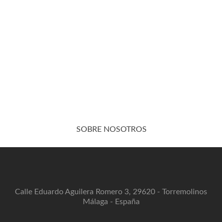
SOBRE NOSOTROS
Calle Eduardo Aguilera Romero 3, 29620 - Torremolinos
Málaga - España