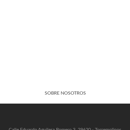
SOBRE NOSOTROS
Calle Eduardo Aguilera Romero 3, 29620 - Torremolinos