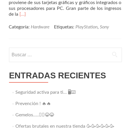
proviene de sus tarjetas gráficas y gráficos integrados o
sus procesadores para PC. Gran parte de los ingresos
Read
de la
[…]
more
about
Categoría:
Hardware
Etiquetas:
PlayStation
,
Sony
Sony
utilizará
un
chip
Buscar:
AMD
Navi
en
la
ENTRADAS RECIENTES
Playstation
5
Seguridad activa para ti… 🖥️⌨️
Prevención ! 🔥🔥
Gemelos…..👯‍♂️😂😂
Ofertas brutales en nuestra tienda 🥳🥳🥳🥳🥳🥳