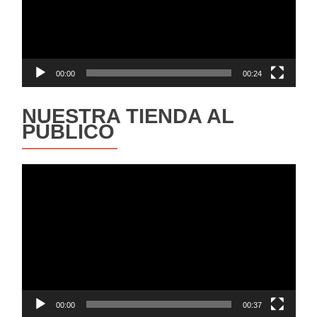
00:00
00:24
NUESTRA TIENDA AL
PÚBLICO
Reproductor
de
vídeo
00:00
00:37