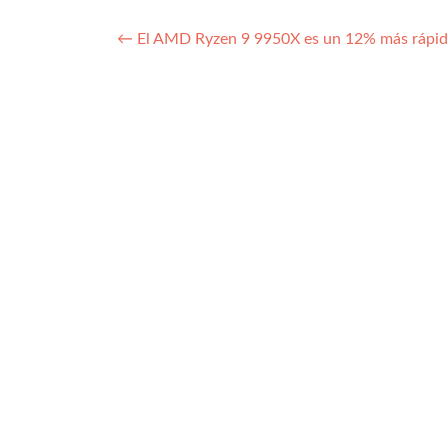
Navegación
←
El AMD Ryzen 9 9950X es un 12% más rápido
de
entradas