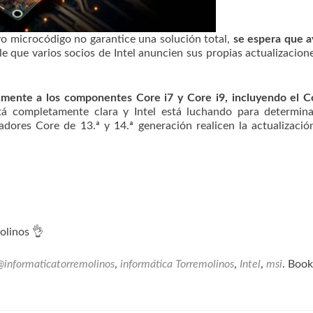
vo microcódigo no garantice una solución total,
se espera que 
e que varios socios de Intel anuncien sus propias actualizacion
lmente a los componentes Core i7 y Core i9, incluyendo el C
 completamente clara y Intel está luchando para determinar
dores Core de 13.ª y 14.ª generación realicen la actualizació
olinos 👌
@informaticatorremolinos
,
informática Torremolinos
,
Intel
,
msi
. Boo