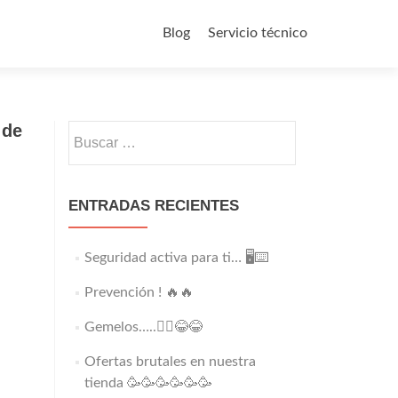
Saltar
al
Blog
Servicio técnico
contenido
 de
Buscar:
ENTRADAS RECIENTES
Seguridad activa para ti… 🖥️⌨️
Prevención ! 🔥🔥
Gemelos…..👯‍♂️😂😂
Ofertas brutales en nuestra
tienda 🥳🥳🥳🥳🥳🥳