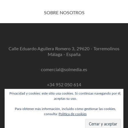
SOBRE NOSOTROS
Calle Eduardo Aguilera Romero 3, 29620 - Torremolinos
Málaga - España
comercial@solmedia.es
+34 952 050 614
Privacidad y cookies: este sitio usa cookies. Si continúas navegando por él,
aceptas su uso.
Para obtener más información, incluido cómo gestionar las cookies,
Enlace
Enlace
Enlace
Instagram
consulta:
Política de cookies
de
de
de
link
Facebook
Twitter
Linkedin
Solmedia Digital 2018