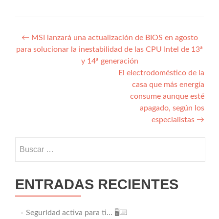
Navegación
←
MSI lanzará una actualización de BIOS en agosto
para solucionar la inestabilidad de las CPU Intel de 13ª
de
y 14ª generación
entradas
El electrodoméstico de la
casa que más energía
consume aunque esté
apagado, según los
especialistas
→
Buscar:
ENTRADAS RECIENTES
Seguridad activa para ti… 🖥️⌨️