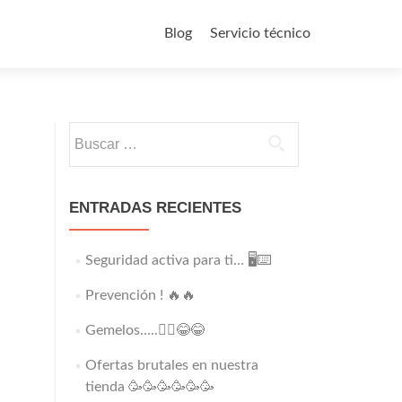
Saltar
al
Blog
Servicio técnico
contenido
Buscar:
ENTRADAS RECIENTES
Seguridad activa para ti… 🖥️⌨️
Prevención ! 🔥🔥
Gemelos…..👯‍♂️😂😂
Ofertas brutales en nuestra
tienda 🥳🥳🥳🥳🥳🥳