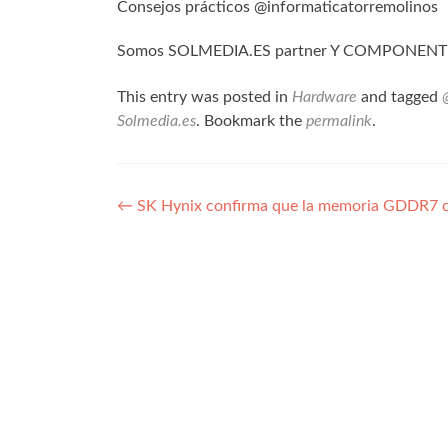
Consejos prácticos @informaticatorremolinos
Somos SOLMEDIA.ES partner Y COMPONEN
This entry was posted in
Hardware
and tagged
Solmedia.es
. Bookmark the
permalink
.
Navegación
←
SK Hynix confirma que la memoria GDDR7 co
de
entradas