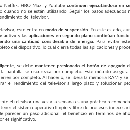
mo Netflix, HBO Max, y YouTube
continúen ejecutándose en s
so cuando no se están utilizando. Seguir los pasos adecuados 
endimiento del televisor.
levisor, este entra en
modo de suspensión
. En este estado, au
e activo
y las
aplicaciones en segundo plano continúan funci
iendo una cantidad considerable de energía
. Para evitar est
leto del dispositivo, lo cual cierra todas las aplicaciones y proc
ligente
, se debe
mantener presionado el botón de apagado d
 la pantalla se oscurezca por completo. Este método asegura
cierren por completo. Al hacerlo, se libera la memoria RAM y se
rar el rendimiento del televisor a largo plazo y solucionar p
nte el televisor una vez a la semana es una práctica recomend
tener el sistema operativo limpio y libre de procesos innecesar
de parecer un paso adicional, el beneficio en términos de ah
or es significativo.