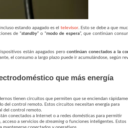
incluso estando apagado es el
televisor
. Esto se debe a que mu
iones de “
standby
” o “
modo de espera
”, que continúan consu
dispositivos están apagados pero
continúan conectados a la co
ficante, el consumo a largo plazo puede ir acumulándose, según re
 electrodoméstico que más energía
odernos tienen circuitos que permiten que se enciendan rápidame
o del control remoto. Estos circuitos necesitan energía para
l del control remoto.
stán conectados a Internet o a redes domésticas para permitir
, acceso a servicios de
streaming
o funciones inteligentes. Estos
ra mantenerse conectados y operativos.