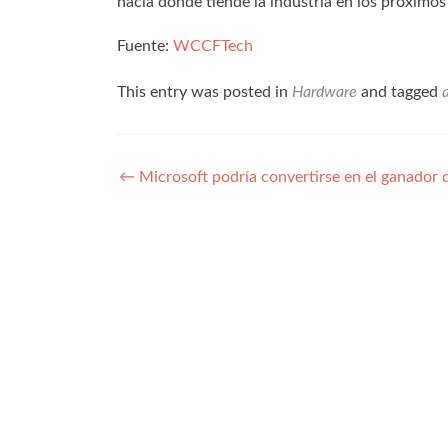
hacia donde tiende la industria en los próximo
Fuente:
WCCFTech
This entry was posted in
Hardware
and tagged
Navegación
←
Microsoft podría convertirse en el ganador 
de
entradas