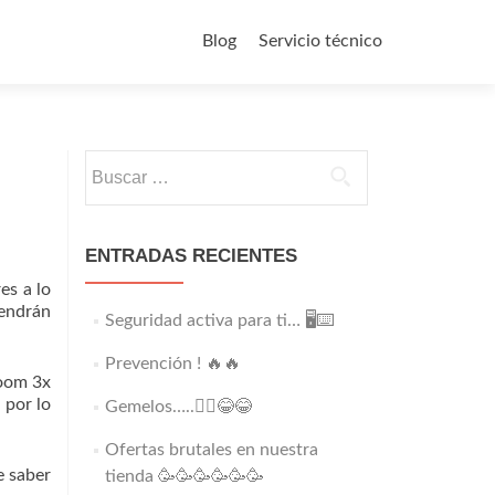
Saltar
al
Blog
Servicio técnico
contenido
Buscar:
ENTRADAS RECIENTES
es a lo
tendrán
Seguridad activa para ti… 🖥️⌨️
Prevención ! 🔥🔥
Zoom 3x
 por lo
Gemelos…..👯‍♂️😂😂
Ofertas brutales en nuestra
e saber
tienda 🥳🥳🥳🥳🥳🥳