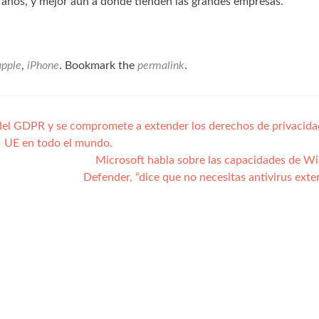
s años, y mejor aún a donde tienden las grandes empresas.
apple
,
iPhone
. Bookmark the
permalink
.
del GDPR y se compromete a extender los derechos de privacida
UE en todo el mundo.
Microsoft habla sobre las capacidades de 
Defender, “dice que no necesitas antivirus ext