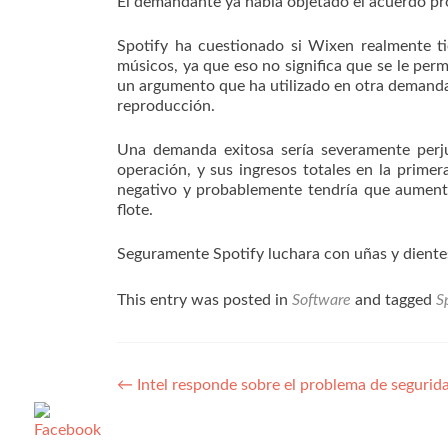
El demandante ya había objetado el acuerdo pr
Spotify ha cuestionado si Wixen realmente ti
músicos, ya que eso no significa que se le pe
un argumento que ha utilizado en otra demanda,
reproducción.
Una demanda exitosa sería severamente perju
operación, y sus ingresos totales en la prime
negativo y probablemente tendría que aumenta
flote.
Seguramente Spotify luchara con uñas y dient
This entry was posted in
Software
and tagged
S
Navegación
←
Intel responde sobre el problema de segurid
de