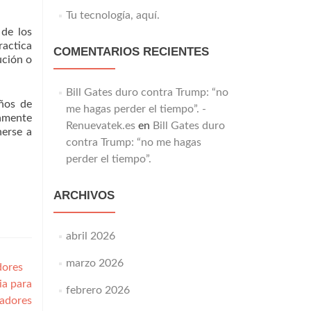
Tu tecnología, aquí.
 de los
ractica
COMENTARIOS RECIENTES
ución o
Bill Gates duro contra Trump: “no
años de
me hagas perder el tiempo”. -
damente
Renuevatek.es
en
Bill Gates duro
nerse a
contra Trump: “no me hagas
perder el tiempo”.
ARCHIVOS
abril 2026
marzo 2026
dores
ia para
febrero 2026
sadores