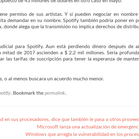
opuesto de 43 millones de dólares en otro caso en mayo.
ene permiso de sus artistas. Y si pueden negociar en nombre
rmita demandar en su nombre. Spotify también podría poner en p
 donde alega que la transmisión no implica derechos de distrib
dicial para Spotify. Aun está perdiendo dinero después de 
ra mitad de 2017 ascienden a $ 2,2 mil millones. Sería profun
r las tarifas de suscripción para tener la esperanza de mante
es, o al menos buscara un acuerdo mucho menor.
potify
. Bookmark the
permalink
.
ad en sus procesadores, dice que también le pasa a otros provee
Microsoft lanza una actualización de emergenc
Windows que arregla la vulnerabilidad en los proce