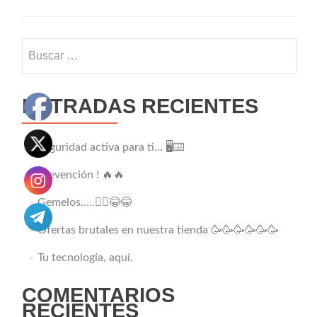
Buscar:
ENTRADAS RECIENTES
Seguridad activa para ti… 🖥️⌨️
Prevención ! 🔥🔥
Gemelos…..👯‍♂️😂😂
Ofertas brutales en nuestra tienda 🥳🥳🥳🥳🥳🥳
Tu tecnología, aquí.
COMENTARIOS
RECIENTES