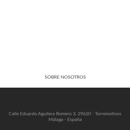
SOBRE NOSOTROS
Calle Eduardo Aguilera Romero 3, 29620 - Torremolinos
Málaga - España