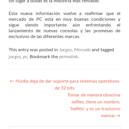
sin lugar a dudas es la industria más rentable.
Esta nueva información vuelve a reafirmar que el
mercado de PC está en muy buenas condiciones y
sigue siendo importante aún enfrentando el
lanzamiento de nuevas consolas y las promesas de
exclusivos de las diferentes marcas.
This entry was posted in
Juegos
,
Mercado
and tagged
juegos
,
pc
. Bookmark the
permalink
.
Navegación
←
Nvidia deja de dar soporte para sistemas operativos
de 32 bits
de
Tomar de manera obsesiva
entradas
selfies, tiene un nombre,
‘Selfitis’ y es un trastorno
mental
→