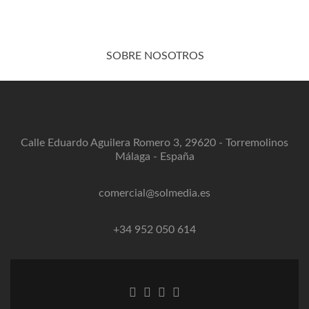
SOBRE NOSOTROS
Calle Eduardo Aguilera Romero 3, 29620 - Torremolinos
Málaga - España
comercial@solmedia.es
+34 952 050 614
Enlace
Enlace
Enlace
Instagram
de
de
de
link